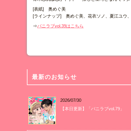
[表紙] 奥めぐ美
[ラインナップ] 奥めぐ美、花衣ソノ、夏江ユウ
⇒
バニラブvol.39はこちら
最新のお知らせ
2026/07/30
【本日更新】「バニラブvol.79」