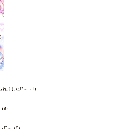
れました!?～（1）
（9）
!?～（8）