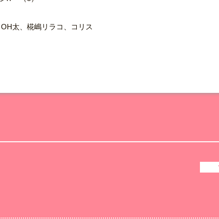
、OH太、椛嶋リラコ、コリス