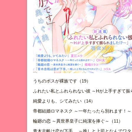
うちのボスが裸族です（19）
ふれたい私とふれられない彼 ～Hが上手すぎて振ら
純愛よりも、シてみたい（14）
帝都結婚ロマネスク ～一年たったら別れます！～
輪廻の恋 ～異世界皇子に純潔を捧ぐ～（11）
青木志帆は恋が下手。 ～推しと上司となんでワタシ