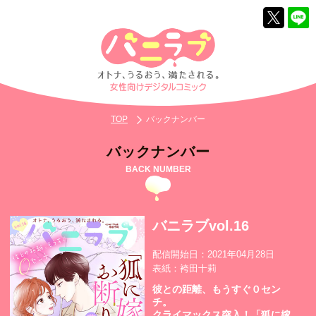
TOP
バックナンバー
バックナンバー
BACK NUMBER
バニラブvol.16
配信開始日：2021年04月28日
表紙：袴田十莉
彼との距離、もうすぐ０セン
チ。
クライマックス突入！「狐に嫁