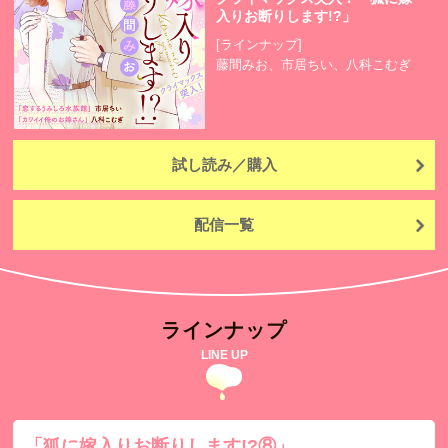
入りお断りします!?」
[ラインナップ]
藤間みお、市居ちい、八科こむぎ
試し読み／購入
配信一覧
ラインナップ
LINE UP
「狐に嫁入りお断りします!?⑧」