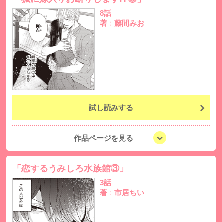
8話
著：藤間みお
試し読みする
作品ページを見る
「恋するうみしろ水族館③」
3話
著：市居ちい