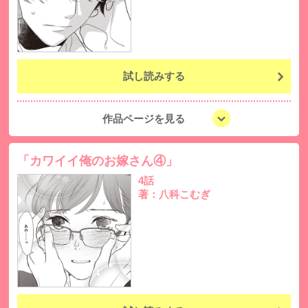
試し読みする
作品ページを見る
「カワイイ俺のお嫁さん④」
4話
著：八科こむぎ