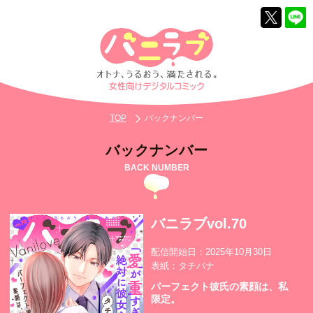
TOP
バックナンバー
バックナンバー
BACK NUMBER
バニラブvol.70
配信開始日：2025年10月30日
表紙：タチバナ
パーフェクト彼氏の素顔は、私
限定。