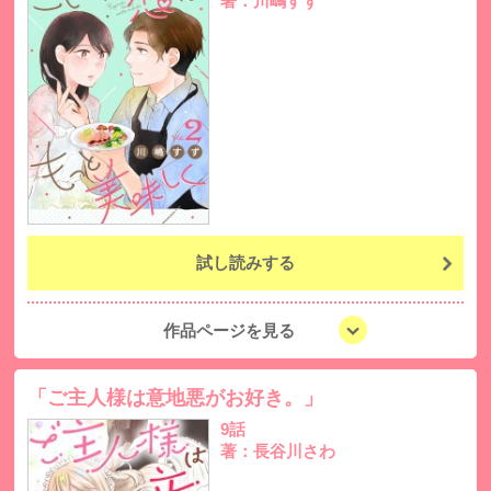
著：川嶋すず
試し読みする
作品ページを見る
「ご主人様は意地悪がお好き。」
9話
著：長谷川さわ