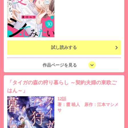
試し読みする
作品ページを見る
「タイガの森の狩り暮らし ～契約夫婦の東欧ご
はん～」
12話
著：霞 暁人 原作：江本マシメ
サ