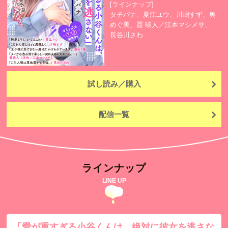
[ラインナップ]
タチバナ、夏江ユウ、川嶋すず、奥
めぐ美、霞 暁人／江本マシメサ、
長谷川さわ
試し読み／購入
配信一覧
ラインナップ
LINE UP
「愛が重すぎる小谷くんは、絶対に彼女を逃さな