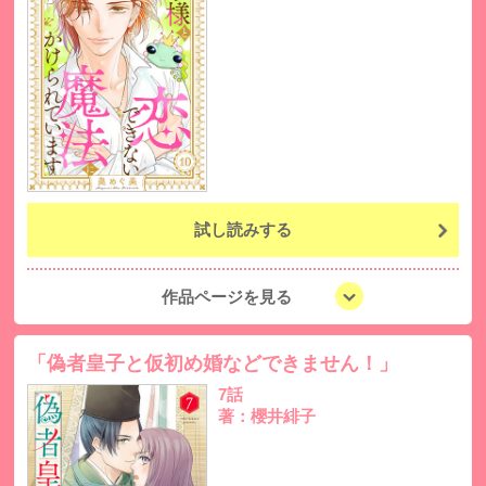
試し読みする
作品ページを見る
「偽者皇子と仮初め婚などできません！」
7話
著：櫻井緋子