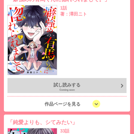
1話
著：澤田ニト
試し読みする
Coming soon
作品ページを見る
「純愛よりも、シてみたい」
33話