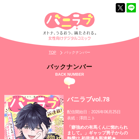
TOP
バックナンバー
バックナンバー
BACK NUMBER
バニラブvol.78
配信開始日：2026年06月25日
表紙：澤田ニト
「癖強めの有馬くんに惚れられ
まして。」ギャップ男子からの
熱愛!? 初登場＆新連載★