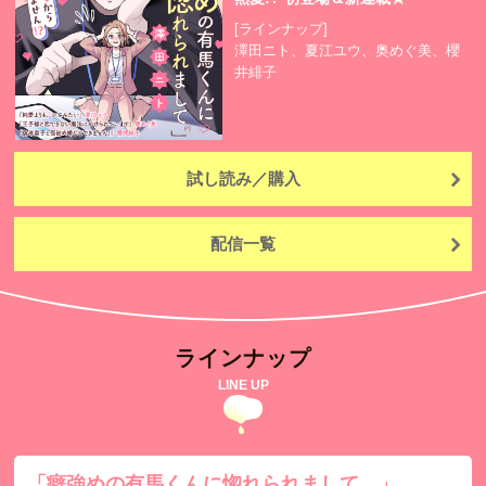
[ラインナップ]
澤田ニト、夏江ユウ、奥めぐ美、櫻
井緋子
試し読み／購入
配信一覧
ラインナップ
LINE UP
「癖強めの有馬くんに惚れられまして。」