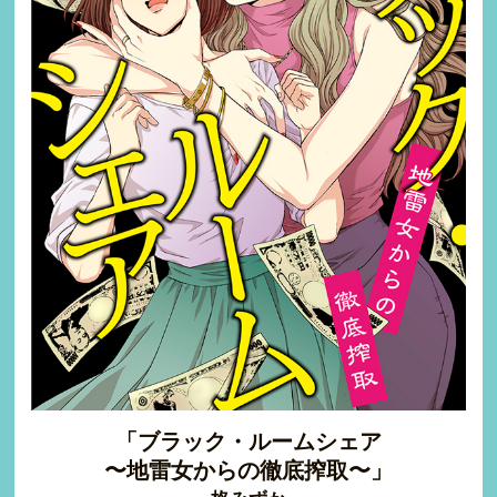
「ブラック・ルームシェア
〜地雷女からの徹底搾取〜」