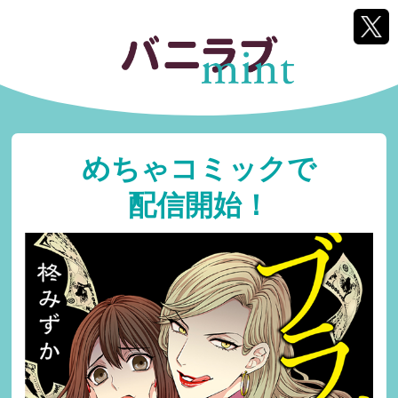
めちゃコミックで
配信開始！